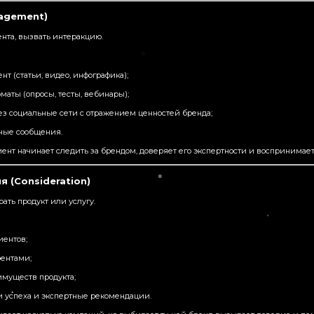
gagement)
ента, вызвать интеракцию.
нт (статьи, видео, инфографика);
маты (опросы, тесты, вебинары);
з социальные сети с отражением ценностей бренда;
ные сообщения.
нт начинает следить за брендом, доверяет его экспертности и воспринимает
я (Consideration)
ать продукт или услугу.
иентов;
рентами;
муществ продукта;
 успеха и экспертные рекомендации.