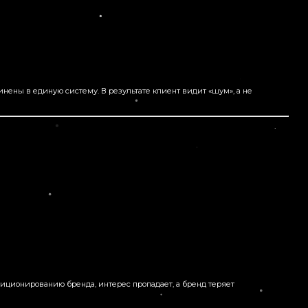
динены в единую систему. В результате клиент видит «шум», а не
зиционированию бренда, интерес пропадает, а бренд теряет