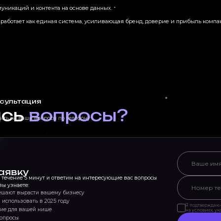
никаций и контента на основе данных.
ж работает как единая система, усиливающая бренд, доверие и прибыль компа
сультация
ись
вопросы?
тить на ваши вопросы по телефону
аявку
течение 5 минут и ответим на интересующие вас вопросы
ы узнаете:
ешают вырасти вашему бизнесу
 использовать в 2025 году
Я подтверждаю 
ние для вашей нише
на условиях, у
вопросы