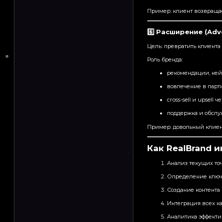
Пример: клиент возвращае
6️⃣ Расширение (Adv
Цель: превратить клиента
Роль бренда:
рекомендации, кейсы
вовлечение в парт
cross-sell и upsel
поддержка и обслу
Пример: довольный клиент
Как RealBrand 
Анализ текущих точ
Определение ключе
Создание контента 
Интеграция всех кан
Аналитика эффектив