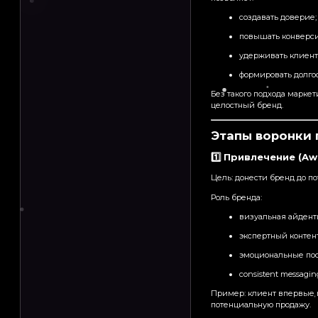
создавать доверие;
повышать конверс
удерживать клиент
формировать долго
Без такого подхода маркет
целостный бренд.
Этапы воронки 
1️⃣ Привлечение (Aw
Цель: донести бренд до по
Роль бренда:
визуальная айденти
экспертный контент 
эмоциональные по
consistent messagi
Пример: клиент впервые в
потенциальную продажу.