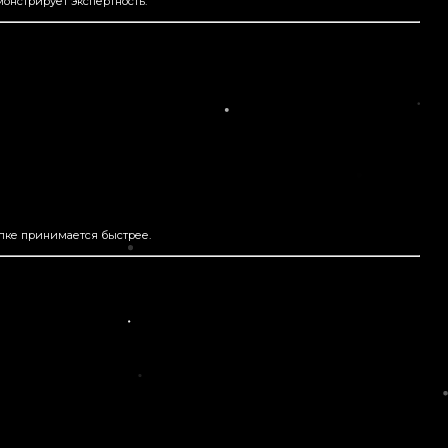
онстрирует экспертность.
упке принимается быстрее.