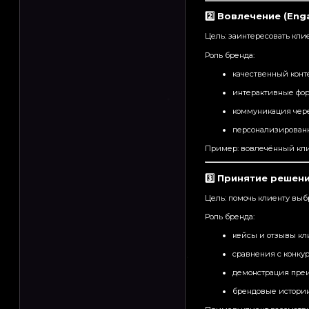
2️⃣ Вовлечение (En
Цель: заинтересовать кли
Роль бренда:
качественный конте
интерактивные фор
коммуникация чере
персонализирован
Пример: вовлечённый клие
3️⃣ Принятие решени
Цель: помочь клиенту выбр
Роль бренда:
кейсы и отзывы кл
сравнения с конку
демонстрация преи
брендовые истории