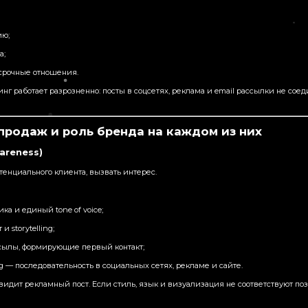
ию;
а;
срочные отношения.
инг работает разрозненно: посты в соцсетях, реклама и email рассылки не сое
продаж и роль бренда на каждом из них
areness)
тенциального клиента, вызвать интерес.
ка и единый tone of voice;
и storytelling;
сылы, формирующие первый контакт;
ng — последовательность в социальных сетях, рекламе и сайте.
идит рекламный пост. Если стиль, язык и визуализация не соответствуют по