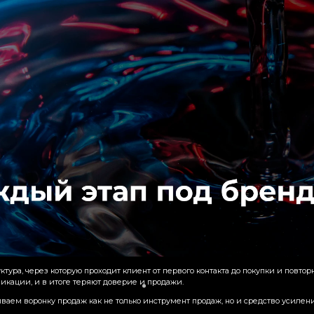
ктура, через которую проходит клиент от первого контакта до покупки и повто
кации, и в итоге теряют доверие и продажи.
ваем воронку продаж как не только инструмент продаж, но и средство усиле