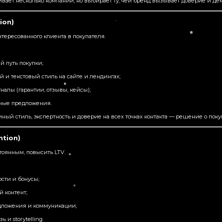
вает несколько компаний, но выбирает ту, чей бренд вызывает доверие и дем
ion)
нтересованного клиента в покупателя.
й путь покупки;
 и текстовый стиль на сайте и лендингах;
алы (гарантии, отзывы, кейсы);
ные предложения.
ный стиль, экспертность и доверие на всех точках контакта — решение о пок
ntion)
тоянным, повысить LTV.
сти и бонусы;
 контент;
дложения и коммуникации;
 и storytelling.