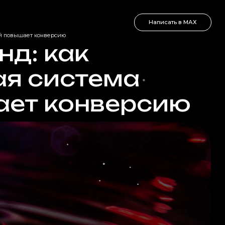
Написать в МАХ
ий повышает конверсию
нд: как
ая система
ает конверсию