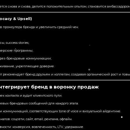
тся снова и снова, делится положительным опытом, становится амбассадором
ocacy & Upsell)
 в промоутера бренда и увеличить средний чек.
, success stories;
нерские программы;
l через брендовые коммуникации;
живание, укрепляющее доверие.
 рекомендует бренд друзьям и коллегам, создавая органический рост и пов
интегрирует бренд в воронку продаж
ек контакта и аудит клиентского пути.
вых брендовых сообщений для каждого этапа.
и коммуникаций, соответствующих tone of voice и визуальной айдентике.
алов: соцсети, сайт, email, реклама, офлайн.
ности: конверсия, вовлеченность, LTV, удержание.