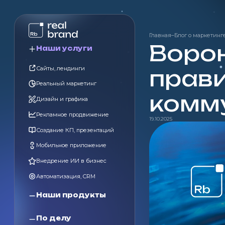
Главная
–
Блог о маркетинг
Ворон
Наши услуги
Сайты, лендинги
прав
Реальный маркетинг
комм
Дизайн и графика
Рекламное продвижение
19.10.2025
Создание КП, презентаций
Мобильное приложение
Внедрение ИИ в бизнес
Автоматизация, CRM
Наши продукты
По делу