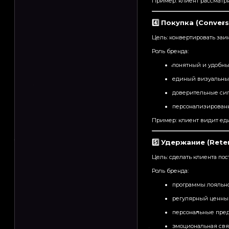
Пример: клиент рассматри
4️⃣ Покупка (Convers
Цель: конвертировать заи
Роль бренда:
понятный и удобны
единый визуальный
доверительные сигн
персонализирован
Пример: клиент видит еди
5️⃣ Удержание (Rete
Цель: сделать клиента пос
Роль бренда:
программы лояльно
регулярный ценный
персональные пре
эмоциональная связь